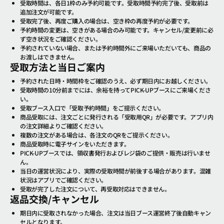
受取時間は、各日1枠のみ予約可能です。受取時間予約完了後、受取前は
追加注文が可能です。
受取完了後、再度ご購入の場合は、空き枠の再度予約が必要です。
予約時間の変更は、空きがある場合のみ可能です。キャンセル/変更前に必
ず空き状況をご確認ください。
予約されていない場合、または予約時間外にご来場いただいても、商品の
お渡しはできません。
受取方法と当日ご案内
予約された日時・時間枠をご確認のうえ、必ず期日内にお越しください。
受取時間の10分前までには、余裕を持ってPICK-UPブースにご来場くださ
い。
受取ブース入口で「受取予約時間」をご提示ください。
商品受取には、注文ごとに発行される「受取用QR」が必要です。アプリ内
の注文詳細よりご確認ください。
複数の注文がある場合は、各注文のQRをご提示ください。
商品受取時に電子サインをいただきます。
PICK-UPブースでは、領収書発行およびレジ袋のご提供・販売は行いませ
ん。
当日の運営状況により、実際の受取時間が前後する場合があります。混雑
状況はアプリでご確認ください。
受取が完了した注文について、再受取対応はできません。
返品交換/キャンセル
期日内に受取されなかった場合、注文は当日ブース運営終了後自動キャン
セルとなります。