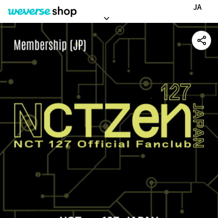
NCT 127 「NCTzen 127-JAPAN」 Membership (JP)
JA