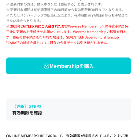
※ 
更新対象の方は、購入ボタンに【更新する】と表示されます。
※ 更新対象期間は有効期限満了の60日前から有効期限後30日までとなります。
※ ただしメンバーシップの販売状況により、有効期間満了60日前からお手続きで
きない場合もあります。
※ 
2026年2月7日以前にご入会された方
はWeverse Membershipへの移管手続き完
了後に更新のお手続きをお願いいたします。Weverse Membershipの移管を行わ
ず、更新のお手続きを行われた場合は、SEVENTEEN Japan official fanclub 
"CARAT"の新規会員となり、既存の会員データは引き継がれません。
Membershipを購入
【更新】 STEP2
有効期限を確認
ONLINE MEMBERSHIP CARDにて、有効期限が延長されていることをご確