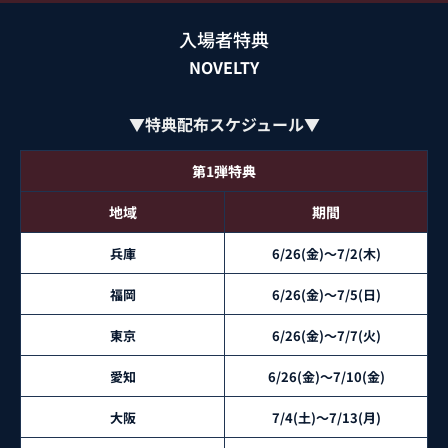
入場者特典
NOVELTY
▼特典配布スケジュール▼
第1弾特典
地域
期間
兵庫
6/26(金)～7/2(木)
福岡
6/26(金)～7/5(日)
東京
6/26(金)～7/7(火)
愛知
6/26(金)～7/10(金)
大阪
7/4(土)～7/13(月)