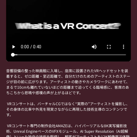
音響設備の整った映画館に入場し、座席に設置されたVRヘッドセットを装
着すると、ゼロ距離・至近距離で、自分だけのためのアーティストのステー
ジが目の前に広がります。アーティストの動きやカメラワークにあわせて、
まるで10cmも離れていないほどの距離まで迫ってくる臨場感に、客席のあ
ちこちから悲鳴や感嘆の声が上がるほどです。
VRコンサートは、バーチャルCGではなく“実際の”アーティストを撮影し、
その身体の比率や外見を現実さながらに再現した技術主導のコンテンツで
す。
VRコンサート専門の制作会社AMAZEは、ハイパーリアルな8K実写撮影技
術、Unreal EngineベースのVFXモジュール、AI Super Resolution（AI超解
像）といった独自の技術を駆使し、観客がアーティストを12K解像度で体験