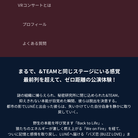
VRコンサートとは
プロフィール
よくある質問
まるで、&TEAMと同じステージにいる感覚
最前列を超えて、ゼロ距離の公演体験 !
謎の組織に捕らえられ、秘密研究所に閉じ込められた&TEAM。
抑えきれない本能が目覚めた瞬間、彼らは脱出を決意する。
都市の影でLUNÉと出会った彼らは、失いかけていた自分自身を静かに取り
戻していく。
野生の本能を呼び覚ます「Back to Life」、
狼たちのエネルギーが激しく燃え上がる「We on Fire」を経て、
ついに記憶と感情を取り戻し、LUNÉへ届ける「バズ恋 (BUZZ LOVE) 」ま