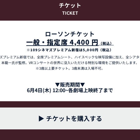
チケット
TICKET
ローソンチケット
一般・指定席 
4,400
 円
（税込）
※109シネマズプレミアム新宿は5,000円（税込）
マズプレミアム新宿では、全席プレミアムシート、ハイスペックな映写設備に加え、全シアタ
本龍一氏が監修。VRコンサートの世界に没入いただける特別な環境をご提供いたします。
※3歳以上要チケット。3歳未満は入場不可。
▼販売期間▼
6月4日(木) 12:00~各劇場上映終了まで
▶ チケットを購入する