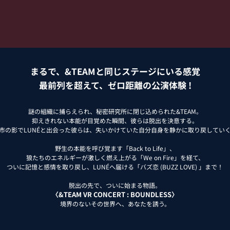
まるで、&TEAMと同じステージにいる感覚
最前列を超えて、ゼロ距離の公演体験 !
謎の組織に捕らえられ、秘密研究所に閉じ込められた&TEAM。
抑えきれない本能が目覚めた瞬間、彼らは脱出を決意する。
市の影でLUNÉと出会った彼らは、失いかけていた自分自身を静かに取り戻してい
野生の本能を呼び覚ます「Back to Life」、
狼たちのエネルギーが激しく燃え上がる「We on Fire」を経て、
ついに記憶と感情を取り戻し、LUNÉへ届ける「バズ恋 (BUZZ LOVE) 」まで！
脱出の先で、ついに始まる物語。
〈&TEAM VR CONCERT : BOUNDLESS〉
境界のないその世界へ、あなたを誘う。